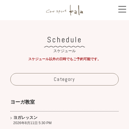
care space
t
o
g
g
l
e
n
Schedule
a
v
i
スケジュール
g
a
スケジュール以外の日時でもご予約可能です。
t
i
o
n
Category
ヨーガ教室
ヨガレッスン
2026年8月11日 5:30 PM