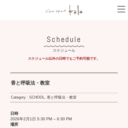
care space
t
o
g
g
l
e
n
Schedule
a
v
i
スケジュール
g
a
スケジュール以外の日時でもご予約可能です。
t
i
o
n
香と呼吸法・教室
Category :
SCHOOL
,
香と呼吸法・教室
日時
2026年2月1日 5:30 PM
–
6:30 PM
場所